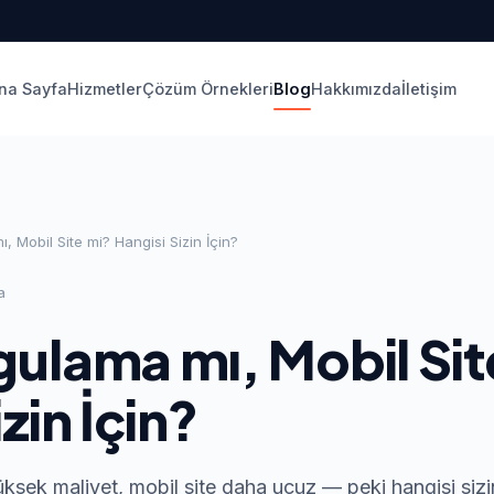
na Sayfa
Hizmetler
Çözüm Örnekleri
Blog
Hakkımızda
İletişim
, Mobil Site mi? Hangisi Sizin İçin?
a
ulama mı, Mobil Sit
zin İçin?
sek maliyet, mobil site daha ucuz — peki hangisi sizin