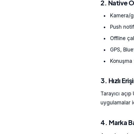
2. Native Öz
Kamera/gal
Push notif
Offline ç
GPS, Blue
Konuşma 
3. Hızlı Eri
Tarayıcı açıp 
uygulamalar i
4. Marka Ba