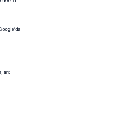
5.000 TL.
 Google'da
ları: