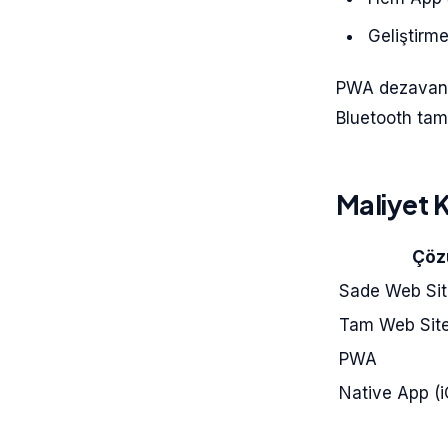
Geliştirm
PWA dezavanta
Bluetooth tam 
Maliyet K
Çö
Sade Web Sit
Tam Web Sit
PWA
Native App (