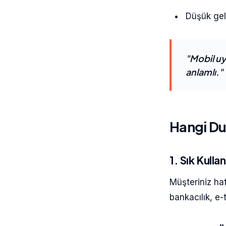
Düşük gel
"Mobil uyg
anlamlı."
Hangi Du
1. Sık Kulla
Müşteriniz ha
bankacılık, e-t