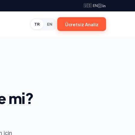
🇺🇸 EN
Ücretsiz Analiz
TR
EN
e mi?
 için