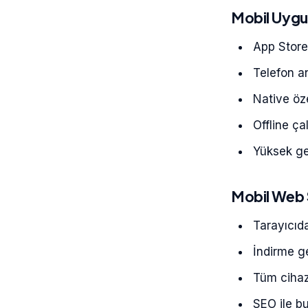
Mobil Uygu
App Store 
Telefon a
Native öze
Offline çal
Yüksek ge
Mobil Web 
Tarayıcıda
İndirme 
Tüm cihaz
SEO ile b