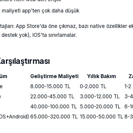
e maliyeti app'ten çok daha düşük
jları: App Store'da öne çıkmaz, bazı native özellikler e
destek yok), iOS'ta sınırlamalar.
arşılaştırması
züm
Geliştirme Maliyeti
Yıllık Bakım
Z
e
8.000-15.000 TL
0-2.000 TL
1-2
e
22.000-45.000 TL
3.000-12.000 TL
3-4
40.000-100.000 TL
5.000-20.000 TL
6-1
iOS+Android)
65.000-320.000 TL
15.000-50.000 TL
8-3