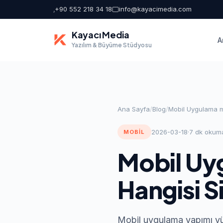
+90 552 218 34 18
info@kayacimedia.com
Kayacı Media
A
Yazılım & Büyüme Stüdyosu
Ana Sayfa
/
Blog
/
Mobil Uygulama mı
2026-03-18
·
7 dk okum
MOBIL
Mobil Uyg
Hangisi Si
Mobil uygulama yapımı yük