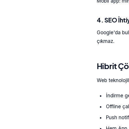
Mobil app: mi
4. SEO İhti
Google'da bul
çıkmaz.
Hibrit Ç
Web teknoloji
İndirme g
Offline çal
Push notif
Hem App S