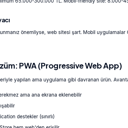
nimum 65.000-300.000 TL. Mobil-friendly site: 8.000-4
yacı
unmanız önemliyse, web sitesi şart. Mobil uygulamalar
özüm: PWA (Progressive Web App)
leriyle yapılan ama uygulama gibi davranan ürün. Avantaj
erekmez ama ana ekrana eklenebilir
ışabilir
ication destekler (sınırlı)
tore hem web'den erişilir