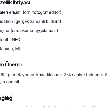
ellik İhtiyacı
eri erişimi (örn. fotoğraf editör)
ication (gerçek zamanlı bildirim)
alışma (örn. okuma uygulaması)
tooth, NFC
tanıma, ML
şim Önemli
URL girmek yerine ikona tıklamak 3-4 saniye fark eder. S
çin önemli.
ğlılığı