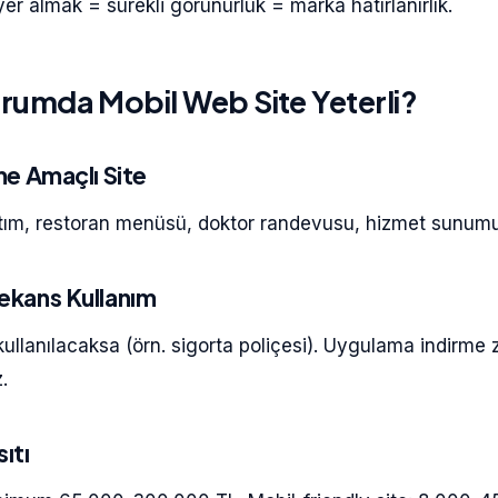
r almak = sürekli görünürlük = marka hatırlanırlık.
rumda Mobil Web Site Yeterli?
rme Amaçlı Site
tım, restoran menüsü, doktor randevusu, hizmet sunumu
ekans Kullanım
kullanılacaksa (örn. sigorta poliçesi). Uygulama indirme z
.
ıtı