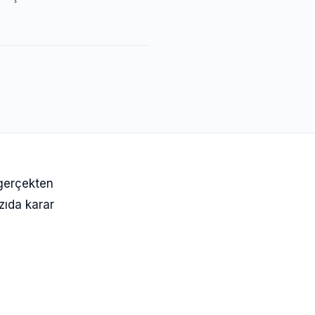
gerçekten
azıda karar